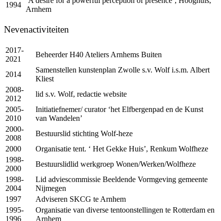
‘A desire for a powerful perception of presence’, Hooghuis,
1994
Arnhem
Nevenactiviteiten
2017-
Beheerder H40 Ateliers Arnhems Buiten
2021
Samenstellen kunstenplan Zwolle s.v. Wolf i.s.m. Albert
2014
Kliest
2008-
lid s.v. Wolf, redactie website
2012
2005-
Initiatiefnemer/ curator ‘het Elfbergenpad en de Kunst
2010
van Wandelen’
2000-
Bestuurslid stichting Wolf-heze
2008
2000
Organisatie tent. ‘ Het Gekke Huis’, Renkum Wolfheze
1998-
Bestuurslidlid werkgroep Wonen/Werken/Wolfheze
2000
1998-
Lid adviescommissie Beeldende Vormgeving gemeente
2004
Nijmegen
1997
Adviseren
SKCG
te Arnhem
1995-
Organisatie van diverse tentoonstellingen te Rotterdam en
1996
Arnhem