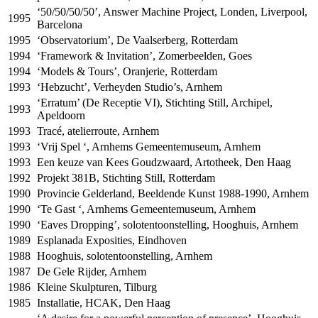
‘50/50/50/50’, Answer Machine Project, Londen, Liverpool,
1995
Barcelona
1995
‘Observatorium’, De Vaalserberg, Rotterdam
1994
‘Framework & Invitation’, Zomerbeelden, Goes
1994
‘Models & Tours’, Oranjerie, Rotterdam
1993
‘Hebzucht’, Verheyden Studio’s, Arnhem
‘Erratum’ (De Receptie VI), Stichting Still, Archipel,
1993
Apeldoorn
1993
Tracé, atelierroute, Arnhem
1993
‘Vrij Spel ‘, Arnhems Gemeentemuseum, Arnhem
1993
Een keuze van Kees Goudzwaard, Artotheek, Den Haag
1992
Projekt 381B, Stichting Still, Rotterdam
1990
Provincie Gelderland, Beeldende Kunst 1988-1990, Arnhem
1990
‘Te Gast ‘, Arnhems Gemeentemuseum, Arnhem
1990
‘Eaves Dropping’, solotentoonstelling, Hooghuis, Arnhem
1989
Esplanada Exposities, Eindhoven
1988
Hooghuis, solotentoonstelling, Arnhem
1987
De Gele Rijder, Arnhem
1986
Kleine Skulpturen, Tilburg
1985
Installatie,
HCAK
, Den Haag