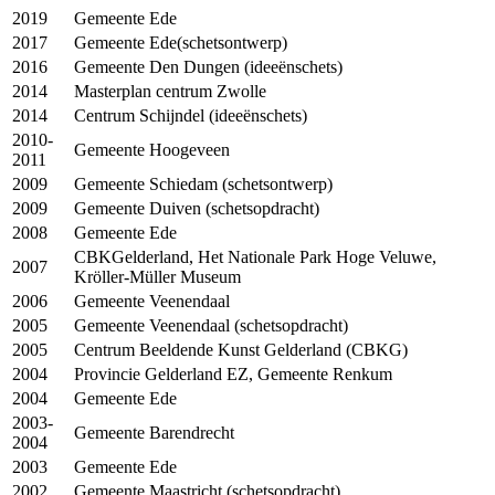
2019
Gemeente Ede
2017
Gemeente Ede(schetsontwerp)
2016
Gemeente Den Dungen (ideeënschets)
2014
Masterplan centrum Zwolle
2014
Centrum Schijndel (ideeënschets)
2010-
Gemeente Hoogeveen
2011
2009
Gemeente Schiedam (schetsontwerp)
2009
Gemeente Duiven (schetsopdracht)
2008
Gemeente Ede
CBKG
elderland, Het Nationale Park Hoge Veluwe,
2007
Kröller-Müller Museum
2006
Gemeente Veenendaal
2005
Gemeente Veenendaal (schetsopdracht)
2005
Centrum Beeldende Kunst Gelderland (
CBKG
)
2004
Provincie Gelderland EZ, Gemeente Renkum
2004
Gemeente Ede
2003-
Gemeente Barendrecht
2004
2003
Gemeente Ede
2002
Gemeente Maastricht (schetsopdracht)