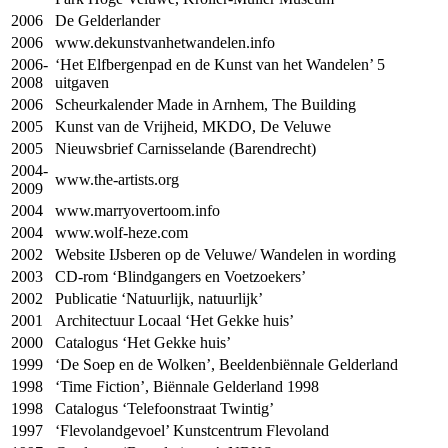
2006
De Gelderlander
2006
www.dekunstvanhetwandelen.info
2006-
‘Het Elfbergenpad en de Kunst van het Wandelen’ 5
2008
uitgaven
2006
Scheurkalender Made in Arnhem, The Building
2005
Kunst van de Vrijheid,
MKDO
, De Veluwe
2005
Nieuwsbrief Carnisselande (Barendrecht)
2004-
www.the-artists.org
2009
2004
www.marryovertoom.info
2004
www.wolf-heze.com
2002
Website IJsberen op de Veluwe/ Wandelen in wording
2003
CD-rom ‘Blindgangers en Voetzoekers’
2002
Publicatie ‘Natuurlijk, natuurlijk’
2001
Architectuur Locaal ‘Het Gekke huis’
2000
Catalogus ‘Het Gekke huis’
1999
‘De Soep en de Wolken’, Beeldenbiënnale Gelderland
1998
‘Time Fiction’, Biënnale Gelderland 1998
1998
Catalogus ‘Telefoonstraat Twintig’
1997
‘Flevolandgevoel’ Kunstcentrum Flevoland