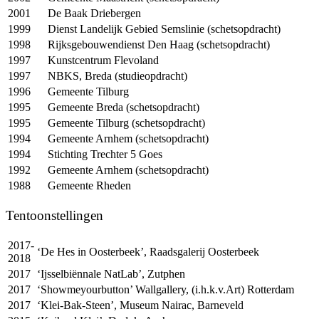
2001
De Baak Driebergen
1999
Dienst Landelijk Gebied Semslinie (schetsopdracht)
1998
Rijksgebouwendienst Den Haag (schetsopdracht)
1997
Kunstcentrum Flevoland
1997
NBKS
, Breda (studieopdracht)
1996
Gemeente Tilburg
1995
Gemeente Breda (schetsopdracht)
1995
Gemeente Tilburg (schetsopdracht)
1994
Gemeente Arnhem (schetsopdracht)
1994
Stichting Trechter 5 Goes
1992
Gemeente Arnhem (schetsopdracht)
1988
Gemeente Rheden
Tentoonstellingen
2017-
‘De Hes in Oosterbeek’, Raadsgalerij Oosterbeek
2018
2017
‘Ijsselbiënnale NatLab’, Zutphen
2017
‘Showmeyourbutton’ Wallgallery, (i.h.k.v.Art) Rotterdam
2017
‘Klei-Bak-Steen’, Museum Nairac, Barneveld