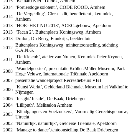
2015
‘Keihard Klei’, Dudok, Arnhem
2014
‘Portiersloge solotent.’,
CODE
ROOD
, Arnhem
‘De Vergelding’, Circa…dit, benefiettent., keramiek,
2014
Arnhem
2013
‘HOE=HET NU 2013’,
ACEC
-gebouw, Apeldoorn
2013
‘Tacan 2’, Buitenplaats Koningsweg, Arnhem
2013
Drulon, Du Berry, Frankrijk, beeldentuin
Buitenplaats Koningsweg, minitentoonstellng, stichting
2012
G.A.N.G.
‘De Kleicub’, atelier van Nunen, Keramiek Peter Krynen,
2011
Arnhem
‘Wandelgeesten’, presentatie Kröller-Müller Museum, Park
2008
Hoge Veluwe, Internationale Triënnale Apeldoorn
2007
presentatie wandelproject Recreatiebeurs
VBT
‘Kunst Werkt’, Gelderland Biënnale, Museum het Valkhof te
2006
Nijmegen
2006
‘Insight/ Inside’, De Baak, Driebergen
2004
‘Lilliputh’, Melksalon Arnhem
‘Blindgangers en Voetzoekers’, Voormalig Gerechtsgebouw,
2003
Utrecht
2002
‘Natuurlijk, natuurlijk’, Gelderse Triënnale, Apeldoorn
2002
‘Manage to dance’,tentoonstelling De Baak Driebergen