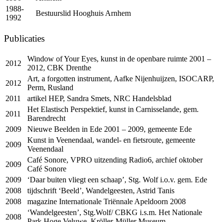
1988-
Bestuurslid Hooghuis Arnhem
1992
Publicaties
Window of Your Eyes, kunst in de openbare ruimte 2001 –
2012
2012,
CBK
Drenthe
Art, a forgotten instrument, Aafke Nijenhuijzen,
ISOCARP
,
2012
Perm, Rusland
2011
artikel
HEP
, Sandra Smets,
NRC
Handelsblad
Het Elastisch Perspektief, kunst in Carnisselande, gem.
2011
Barendrecht
2009
Nieuwe Beelden in Ede 2001 – 2009, gemeente Ede
Kunst in Veenendaal, wandel- en fietsroute, gemeente
2009
Veenendaal
Café Sonore,
VPRO
uitzending Radio6, archief oktober
2009
Café Sonore
2009
‘Daar buiten vliegt een schaap’, Stg. Wolf i.o.v. gem. Ede
2008
tijdschrift ‘Beeld’, Wandelgeesten, Astrid Tanis
2008
magazine Internationale Triënnale Apeldoorn 2008
‘Wandelgeesten’, Stg.Wolf/
CBKG
i.s.m. Het Nationale
2008
Park Hoge Veluwe, Kröller-Müller Museum