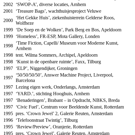
2002
‘SWOP-A’, diverse locaties, Arnhem
2001
‘Treasure Bags’, wachthuisjesproject Veluwe
‘Het Gekke Huis’, ziekenhuisterrein Gelderse Roos,
2000
Wolfheze
1999
‘De Soep en de Wolken’, Park Berg en Bos, Apeldoorn
1999
‘Homeless’, FR-
ESP
, Mota Gallery, Londen
‘Time Fiction, Capelli/ Museum voor Moderne Kunst,
1998
Arnhem
1998
tent. Wilma Sommers, Archipel, Apeldoorn
1998
‘Kunst in de openbare ruimte’, Faxx, Tilburg
1997
‘ELP’, Niggendijker, Groningen
‘50/50/50/50’, Answer Machine Project, Liverpool,
1997
Barcelona
1997
Lezing eigen werk, Onderlangs, Amsterdam
1997
‘YARD.’, stichting Hooghuis, Arnhem
1997
‘Benaderingen’, Brabant – in Opdracht,
NBKS
, Breda
1997
‘Civic Fuel’, Centrum voor Beeldende Kunst, Rotterdam
1995
pres. ‘Crown Jewel’ 2, Galerie Reuten, Amsterdam
1996
‘Telefoonstraat Twintig’, Tilburg
1995
‘Review/Preview’, Oranjerie, Rotterdam
1995
pres. ‘Crown Jewel’, Galerie Reuten, Amsterdam