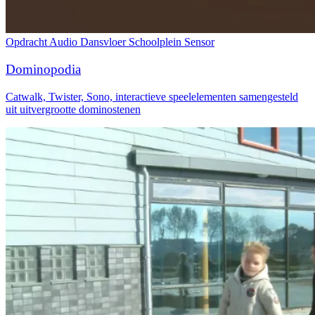
Opdracht
Audio
Dansvloer
Schoolplein
Sensor
Dominopodia
Catwalk, Twister, Sono, interactieve speelelementen samengesteld
uit uitvergrootte dominostenen