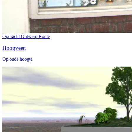
Opdracht
Ontwerp
Route
Hoogveen
Op oude hoogte