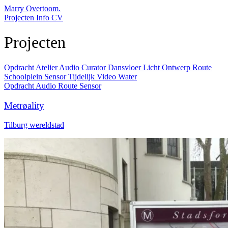
Marry Overtoom.
Projecten
Info
CV
Projecten
Opdracht
Atelier
Audio
Curator
Dansvloer
Licht
Ontwerp
Route
Schoolplein
Sensor
Tijdelijk
Video
Water
Opdracht
Audio
Route
Sensor
Metrøality
Tilburg wereldstad