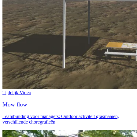
Tijdelijk
Video
Mow flow
Teambuilding voor managers: Outdoor activiteit grasmaaien,
verschillende choregrafieën