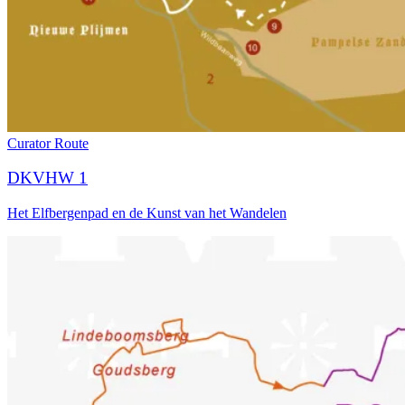
Curator
Route
DKVHW 1
Het Elfbergenpad en de Kunst van het Wandelen