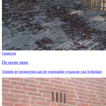
Opdracht
De eerste steen
Triptiek ter herinnering aan de voormalige synagoge van Schiedam