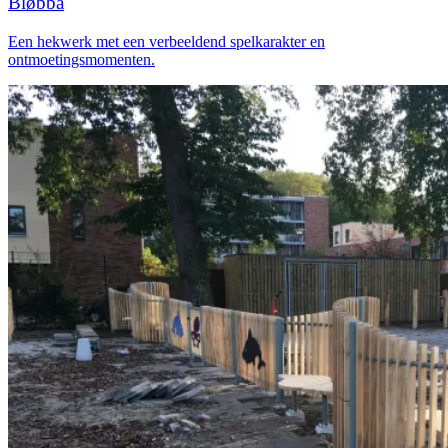
Bløbba
Een hekwerk met een verbeeldend spelkarakter en
ontmoetingsmomenten.