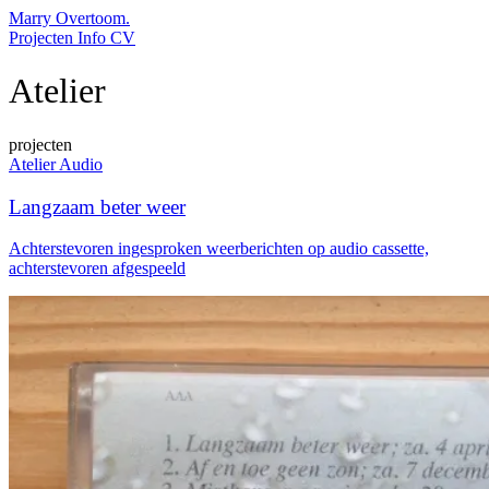
Marry Overtoom.
Projecten
Info
CV
Atelier
projecten
Atelier
Audio
Langzaam beter weer
Achterstevoren ingesproken weerberichten op audio cassette,
achterstevoren afgespeeld