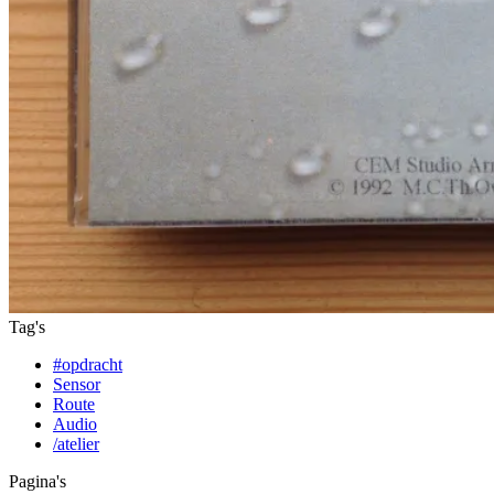
Tag's
#opdracht
Sensor
Route
Audio
/atelier
Pagina's