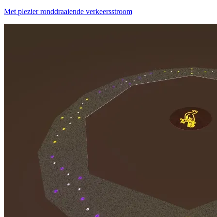
Met plezier ronddraaiende verkeersstroom