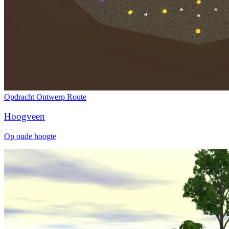
Opdracht
Ontwerp
Route
Hoogveen
Op oude hoogte