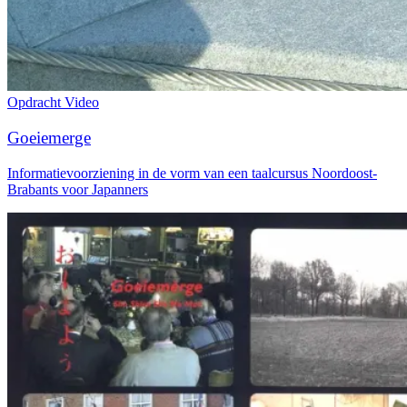
Opdracht
Video
Goeiemerge
Informatievoorziening in de vorm van een taalcursus Noordoost-
Brabants voor Japanners