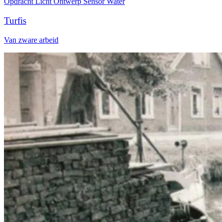
Opdracht
Licht
Ontwerp
Sensor
Water
Turfis
Van zware arbeid