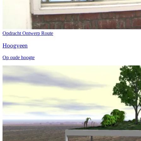
Opdracht
Ontwerp
Route
Hoogveen
Op oude hoogte