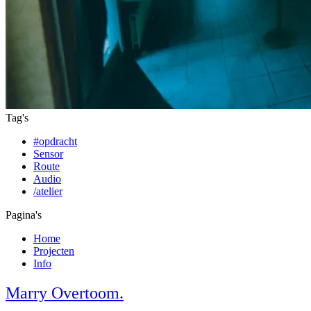
Tag's
#opdracht
Sensor
Route
Audio
/atelier
Pagina's
Home
Projecten
Info
Marry Overtoom.