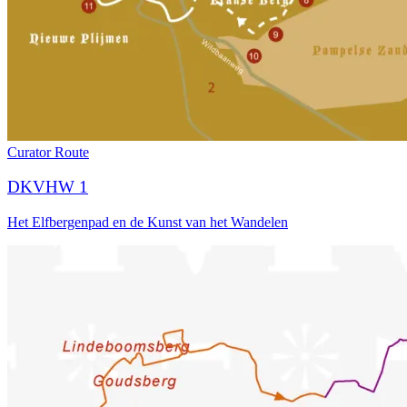
Curator
Route
DKVHW 1
Het Elfbergenpad en de Kunst van het Wandelen