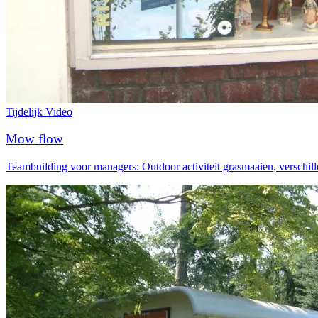
Tijdelijk
Video
Mow flow
Teambuilding voor managers: Outdoor activiteit grasmaaien, verschil