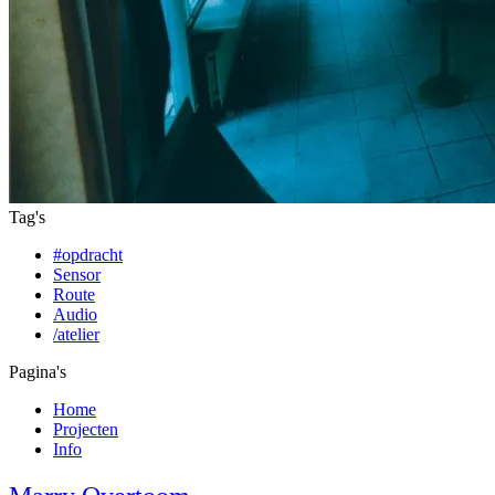
Tag's
#opdracht
Sensor
Route
Audio
/atelier
Pagina's
Home
Projecten
Info