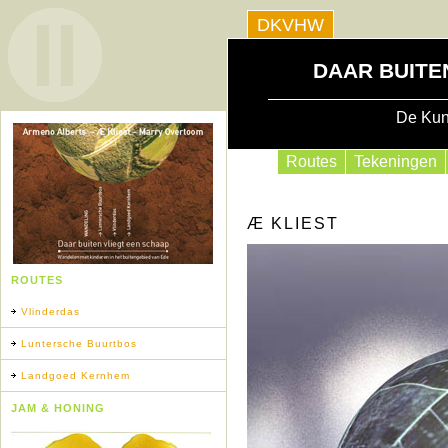
DKVHW
DAAR BUITE
De Kun
Routes
Tekeningen
Æ KLIEST
ROUTES
Vlinderdas
Luntersche Buurtbos
Landgoed Kernhem
JAM & HONING