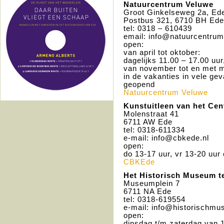
Natuurcentrum Veluwe
Groot Ginkelseweg 2a, Ed
Postbus 321, 6710 BH Ede
tel: 0318 – 610439
email: info@natuurcentrum
open:
van april tot oktober:
dagelijks 11.00 – 17.00 uu
van november tot en met m
in de vakanties in vele ge
geopend
Natuurcentrum Veluwe
Kunstuitleen van het Ce
Molenstraat 41
6711 AW Ede
tel: 0318-611334
e-mail: info@cbkede.nl
open:
do 13-17 uur, vr 13-20 uur 
CBKE
de
Het Historisch Museum t
Museumplein 7
6711 NA Ede
tel: 0318-619554
e-mail: info@historischmu
open:
dinsdag t/m zaterdag van 1