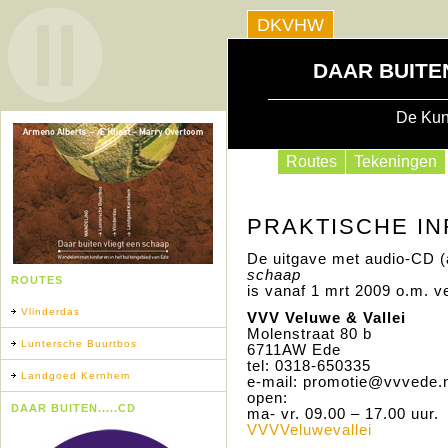
DKVHW
DAAR BUITE
De Kun
Routes
Tekeningen
PRAKTISCHE IN
De uitgave met audio-CD (
schaap
ROUTES
is vanaf 1 mrt 2009 o.m. ve
Vlinderdas
VVV
Veluwe & Vallei
Molenstraat 80 b
Luntersche Buurtbos
6711AW Ede
tel: 0318-650335
Landgoed Kernhem
e-mail: promotie@vvvede.n
open:
DAAR BUITEN.....CD
ma- vr. 09.00 – 17.00 uur.
VVVV
eluwevallei