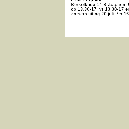
CBK
Zutphen
Berkelkade 14 B Zutphen,
do 13.30-17, vr 13.30-17 e
zomersluiting 20 juli t/m 1