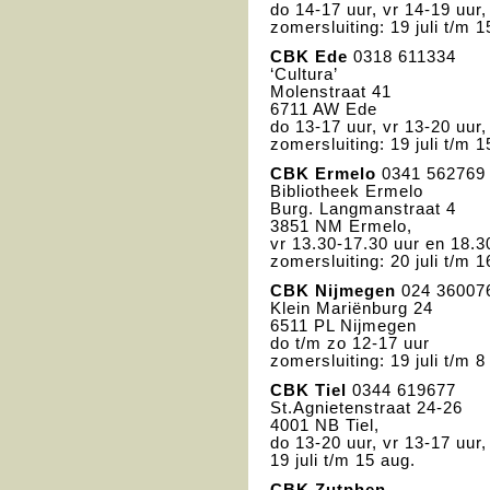
do 14-17 uur, vr 14-19 uur,
zomersluiting: 19 juli t/m 1
CBK
Ede
0318 611334
‘Cultura’
Molenstraat 41
6711 AW Ede
do 13-17 uur, vr 13-20 uur,
zomersluiting: 19 juli t/m 1
CBK
Ermelo
0341 562769
Bibliotheek Ermelo
Burg. Langmanstraat 4
3851 NM Ermelo,
vr 13.30-17.30 uur en 18.3
zomersluiting: 20 juli t/m 1
CBK
Nijmegen
024 36007
Klein Mariënburg 24
6511 PL Nijmegen
do t/m zo 12-17 uur
zomersluiting: 19 juli t/m 8
CBK
Tiel
0344 619677
St.Agnietenstraat 24-26
4001 NB Tiel,
do 13-20 uur, vr 13-17 uur,
19 juli t/m 15 aug.