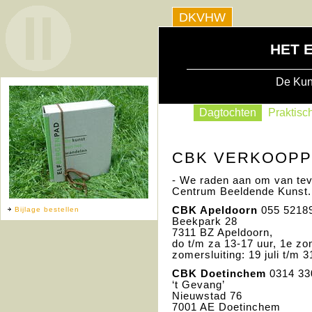
DKVHW
HET 
De Kun
Dagtochten
Praktisch
CBK VERKOOP
- We raden aan om van tevo
Centrum Beeldende Kunst.
CBK
Apeldoorn
055 5218
Bijlage bestellen
Beekpark 28
7311 BZ Apeldoorn,
do t/m za 13-17 uur, 1e zo
zomersluiting: 19 juli t/m 3
CBK
Doetinchem
0314 33
‘t Gevang’
Nieuwstad 76
7001 AE Doetinchem