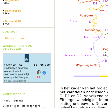
Dagtocht C
23km
Dagtocht D1
15km
Dagtocht D2
14km
CONTACT
Stel een vraag...
WEERBERICHT VOOR
DE VELUWE:
In het kader van het proje
het Wandelen
begeleiden k
WERELDBEELD
C, D1 en D2, verwijzend na
Elfbergenwandelgids. In tot
(Raoul Teulings)
plattegrond boven). De ver
Er heeft zich iets bijzonders
ontwikkeld als extra dimen