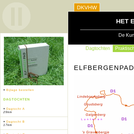
DKVHW
HET 
De Kun
Dagtochten
Praktisch
ELFBERGENPA
Bijlage bestellen
DAGTOCHTEN
Dagtocht A
29km
Dagtocht B
17km