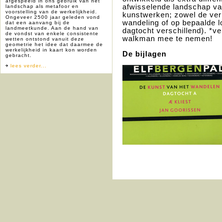
afgespeeld in ons gebruik van het
afwisselende landschap va
landschap als metafoor en
voorstelling van de werkelijkheid.
kunstwerken; zowel de verh
Ongeveer 2500 jaar geleden vond
wandeling of op bepaalde l
dat een aanvang bij de
landmeetkunde. Aan de hand van
dagtocht verschillend). *v
de vondst van enkele consistente
walkman mee te nemen!
wetten ontstond vanuit deze
geometrie het idee dat daarmee de
werkelijkheid in kaart kon worden
De bijlagen
gebracht.
lees verder...