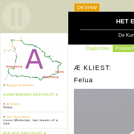
DKVHW
HET 
De Kun
Dagtochten
Praktisch
Æ KLIEST:
Felua
Bijlage bestellen
KUNSTENAARS DAGTOCHT A
Æ Kliest
Felua
Jan Goorissen
Locus Memoriae, two leaves of a
tree
BIJLAGE DAGTOCHT A