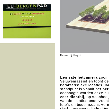
Felua bij dag
Felua bij Nacht
Een
satellietcamera
zoomt 
Veluwemassief en toont de
karakteristieke locaties, 
standpunt is vanuit het
per
ooghoogte worden deze pun
zeer dichtbij
, op scanhoo
van de locaties onderzocht
foto’s en bodemscans vorm
sterk vereenvoudigde drie