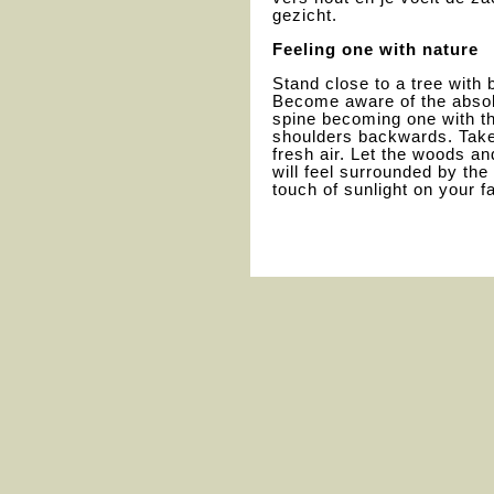
gezicht.
Feeling one with nature
Stand close to a tree with 
Become aware of the absolu
spine becoming one with th
shoulders backwards. Take 
fresh air. Let the woods an
will feel surrounded by the
touch of sunlight on your f