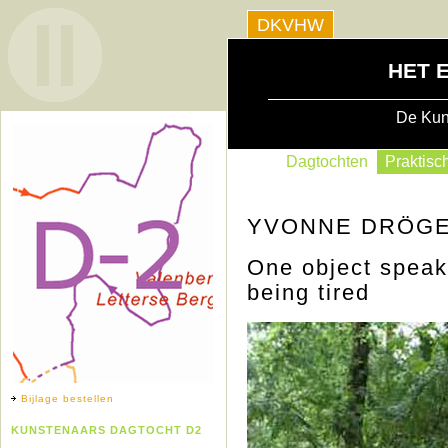
DKVHW
HET 
De Kun
Dagtochten
Praktisch
YVONNE DRÖGE
One object speak
being tired
Bijlage bestellen
KUNSTENAARS DAGTOCHT D2