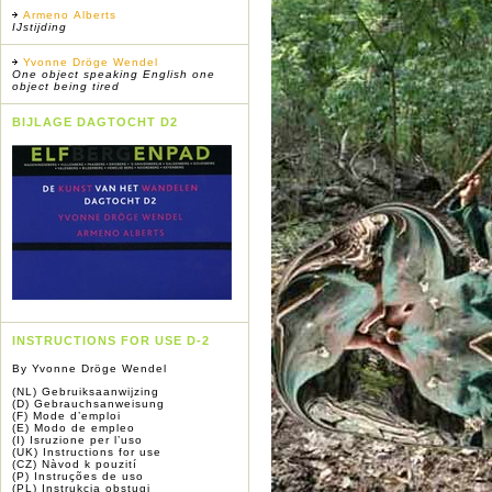
Armeno Alberts
IJstijding
Yvonne Dröge Wendel
One object speaking English one
object being tired
BIJLAGE DAGTOCHT D2
INSTRUCTIONS FOR USE D-2
By Yvonne Dröge Wendel
(NL) Gebruiksaanwijzing
(D) Gebrauchsanweisung
(F) Mode d’emploi
(E) Modo de empleo
(I) Isruzione per l’uso
(UK) Instructions for use
(CZ) Nàvod k pouzití
(P) Instruções de uso
(PL) Instrukcja obstugi