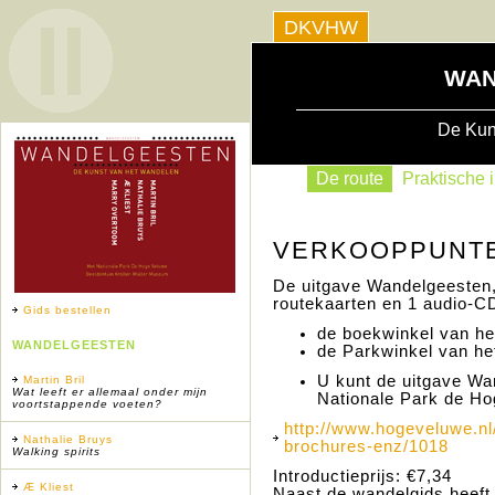
DKVHW
WAN
De Kun
De route
Praktische i
VERKOOPPUNT
De uitgave Wandelgeesten,
routekaarten en 1 audio-CD,
Gids bestellen
de boekwinkel van he
WANDELGEESTEN
de Parkwinkel van h
U kunt de uitgave Wa
Martin Bril
Wat leeft er allemaal onder mijn
Nationale Park de Ho
voortstappende voeten?
http://www.hogeveluwe.nl
Nathalie Bruys
brochures-enz/1018
Walking spirits
Introductieprijs: €7,34
Æ Kliest
Naast de wandelgids heeft