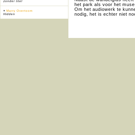
zonder titel
het park als voor het mus
Om het audiowerk te kunne
Marry Overtoom
nodig, het is echter niet n
Hidden