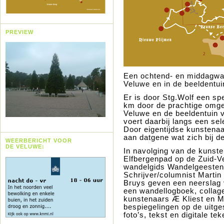
PREVIEW
Een ochtend- en middagwan
Veluwe en in de beeldentui
Er is door Stg.Wolf een sp
km door de prachtige omg
Veluwe en de beeldentuin 
voert daarbij langs een se
Door eigentijdse kunstena
aan datgene wat zich bij d
WEERBERICHT VOOR
DE VELUWE:
In navolging van de kunste
Elfbergenpad op de Zuid-Ve
wandelgids Wandelgeesten u
Schrijver/columnist Martin
Bruys geven een neerslag 
een wandellogboek, collage
kunstenaars Æ Kliest en 
bespiegelingen op de uitge
foto’s, tekst en digitale te