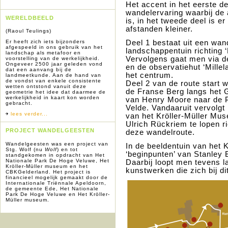
Het accent in het eerste de
wandelervaring waarbij de
WERELDBEELD
is, in het tweede deel is e
afstanden kleiner.
(Raoul Teulings)
Deel 1 bestaat uit een wan
Er heeft zich iets bijzonders
afgespeeld in ons gebruik van het
landschappentuin richting 
landschap als metafoor en
Vervolgens gaat men via d
voorstelling van de werkelijkheid.
Ongeveer 2500 jaar geleden vond
en de observatiehut ‘Mille
dat een aanvang bij de
het centrum.
landmeetkunde. Aan de hand van
de vondst van enkele consistente
Deel 2 van de route start 
wetten ontstond vanuit deze
de Franse Berg langs het 
geometrie het idee dat daarmee de
werkelijkheid in kaart kon worden
van Henry Moore naar de 
gebracht.
Velde. Vandaaruit vervolgt
lees verder...
van het Kröller-Müller Mus
Ulrich Rückriem te lopen r
PROJECT WANDELGEESTEN
deze wandelroute.
Wandelgeesten was een project van
In de beeldentuin van het
Stg. Wolf (nu
Wolf
) en tot
‘beginpunten’ van Stanley 
standgekomen in opdracht van Het
Nationale Park De Hoge Veluwe, Het
Daarbij loopt men tevens l
Kröller-Müller museum en het
kunstwerken die zich bij di
CBKG
elderland. Het project is
financieel mogelijk gemaakt door de
Internationale Triënnale Apeldoorn,
de gemeente Ede, Het Nationale
Park De Hoge Veluwe en Het Kröller-
Müller museum.