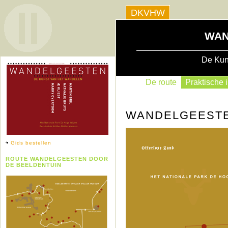
DKVHW
WAN
De Kun
De route
Praktische i
WANDELGEEST
Gids bestellen
ROUTE WANDELGEESTEN DOOR
DE BEELDENTUIN