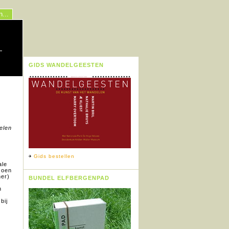
n...
GIDS WANDELGEESTEN
elen
Gids bestellen
ale
zoen
er)
BUNDEL ELFBERGENPAD
n
bij