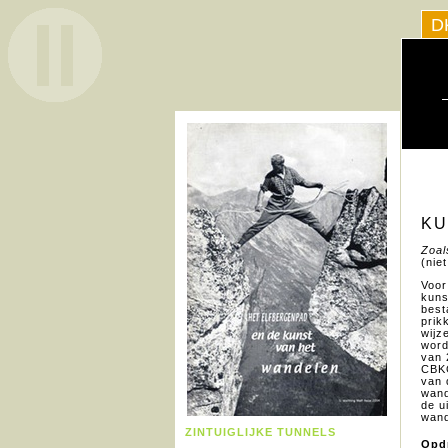
D
KU
Zoal
(nie
Voor
kuns
best
prik
wijz
word
van 
CBK
van 
wand
de u
wand
ZINTUIGLIJKE TUNNELS
Opd