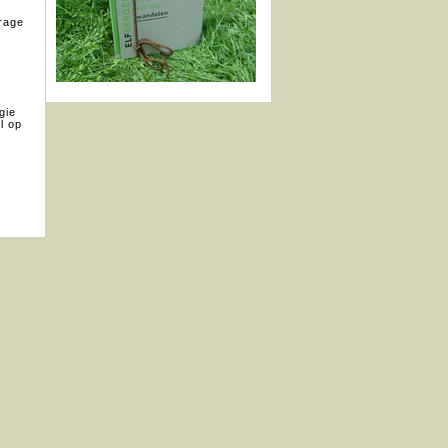
drage
gie
l op