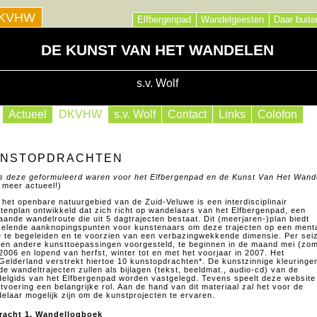
KVHW
Elfbergenpad
Wandelgeesten
Daar buite
DE KUNST VAN HET WANDELEN
s.v. Wolf
Actueel
DKVHW
s.v. Wolf
Contact
Links
Colofon
NSTOPDRACHTEN
s deze geformuleerd waren voor het Elfbergenpad en de Kunst Van Het Wand
t meer actueel!)
 het openbare natuurgebied van de Zuid-Veluwe is een interdisciplinair
tenplan ontwikkeld dat zich richt op wandelaars van het Elfbergenpad, een
aande wandelroute die uit 5 dagtrajecten bestaat. Dit (meerjaren-)plan biedt
kelende aanknopingspunten voor kunstenaars om deze trajecten op een ment
e te begeleiden en te voorzien van een verbazingwekkende dimensie. Per sei
en andere kunsttoepassingen voorgesteld, te beginnen in de maand mei (zom
2006 en lopend van herfst, winter tot en met het voorjaar in 2007. Het
G
elderland verstrekt hiertoe 10 kunstopdrachten*. De kunstzinnige kleuringe
de wandeltrajecten zullen als bijlagen (tekst, beeldmat., audio-cd) van de
elgids van het Elfbergenpad worden vastgelegd. Tevens speelt deze website 
itvoering een belangrijke rol. Aan de hand van dit materiaal zal het voor de
elaar mogelijk zijn om de kunstprojecten te ervaren.
racht 1. Wandellogboek