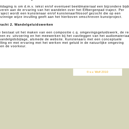
itdaging is om d.m.v. tekst en/of eventueel beeldmateriaal een bijzondere bij
everen aan de ervaring van het wandelen over het Elfbergenpad traject. Per
raject wordt een kunstenaar en/of kunstenaarfilosoof gezocht die op een
nzinnige wijze invulling geeft aan het hierboven omschreven kunstproject.
acht 2. Wandelgeluidswerken
 bestaat uit het maken van een compositie c.q. omgevingsgeluidswerk, de re
een ev. uitvoering en het meewerken bij het vastleggen van het audiomateriaa
wandelgidsbijlage, alsmede de website. Kunstenaars met een conceptuele
elling en met ervaring met het werken met geluid in de natuurlijke omgeving
en de voorkeur.
© s.v. Wolf 2010