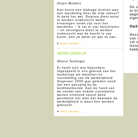
(Arjen Mulder)
De u
Kan kunst een bijdrage leveren aan
te l
een wandeling door de vrije natuur?
dagt
Ik denk het wel. Daartoe dient eerst
eige
te worden onderzocht welke
ervaringen uniek zijn voor het
Opdr
wandelen – ik zal er vier beschrijven
– en vervolgens dient te worden
onderzocht wat de kracht is van
Deze
kunst, hoe ze werkt en wat ze kan.
van 
cd/ 
lees verder...
inst
hebb
WERELDBEELD
(Raoul Teulings)
Er heeft zich iets bijzonders
afgespeeld in ons gebruik van het
landschap als metafoor en
voorstelling van de werkelijkheid.
Ongeveer 2500 jaar geleden vond
dat een aanvang bij de
landmeetkunde. Aan de hand van
de vondst van enkele consistente
wetten ontstond vanuit deze
geometrie het idee dat daarmee de
werkelijkheid in kaart kon worden
gebracht.
lees verder...