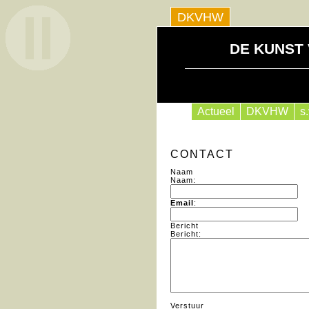
DKVHW
DE KUNST
Actueel
DKVHW
s
CONTACT
Naam
Naam:
Email
:
Bericht
Bericht:
Verstuur