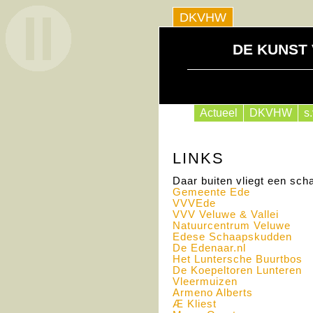
DKVHW
DE KUNST
Actueel
DKVHW
s
LINKS
Daar buiten vliegt een sch
Gemeente Ede
VVVE
de
VVV
Veluwe & Vallei
Natuurcentrum Veluwe
Edese Schaapskudden
De Edenaar.nl
Het Luntersche Buurtbos
De Koepeltoren Lunteren
Vleermuizen
Armeno Alberts
Æ Kliest