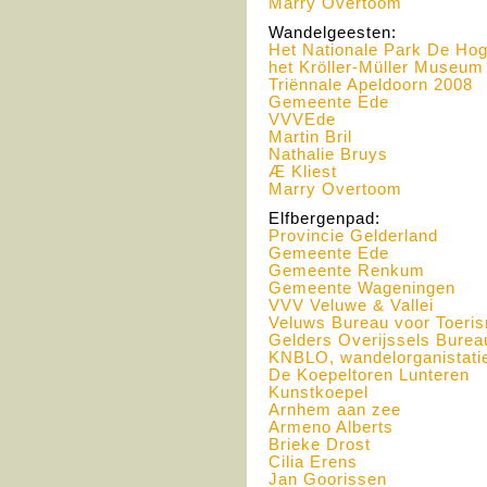
Marry Overtoom
Wandelgeesten:
Het Nationale Park De Ho
het Kröller-Müller Museum
Triënnale Apeldoorn 2008
Gemeente Ede
VVVE
de
Martin Bril
Nathalie Bruys
Æ Kliest
Marry Overtoom
Elfbergenpad:
Provincie Gelderland
Gemeente Ede
Gemeente Renkum
Gemeente Wageningen
VVV
Veluwe & Vallei
Veluws Bureau voor Toeri
Gelders Overijssels Burea
KNBLO
, wandelorganistat
De Koepeltoren Lunteren
Kunstkoepel
Arnhem aan zee
Armeno Alberts
Brieke Drost
Cilia Erens
Jan Goorissen